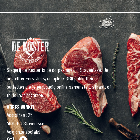
Slagerij de Koster is dé dorpsslager in Stavenisse. Je
bestelt er vers vlees, complete BBQ pakketten en
buffetten die je eenvoudig online samenstelt, afhaalt of
thuis laat bezorgen.
Adres winkel
Voorstraat 25,
4696 BJ Stavenisse
Volg onze socials!