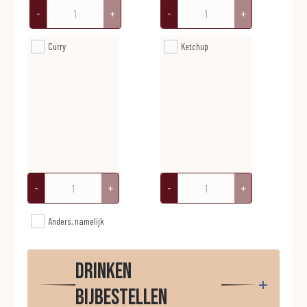
-
+
-
+
Curry
Ketchup
-
+
-
+
Anders, namelijk
Drinken
bijbestellen