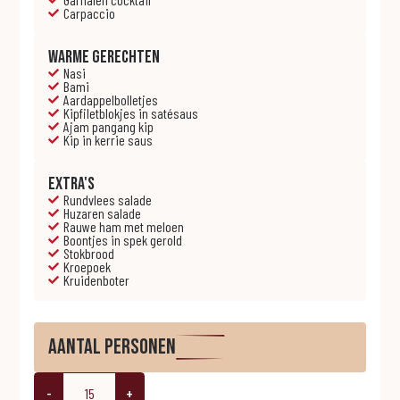
Carpaccio
Warme gerechten
Nasi
Bami
Aardappelbolletjes
Kipfiletblokjes in satésaus
Ajam pangang kip
Kip in kerrie saus
Extra's
Rundvlees salade
Huzaren salade
Rauwe ham met meloen
Boontjes in spek gerold
Stokbrood
Kroepoek
Kruidenboter
Aantal personen
-
+