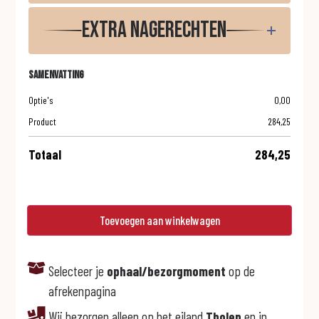
Extra nagerechten
Samenvatting
Optie's
0,00
Product
284,25
Totaal
284,25
Toevoegen aan winkelwagen
Selecteer je
ophaal/bezorgmoment
op de
afrekenpagina
Wij bezorgen alleen op het eiland
Tholen
en in