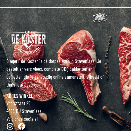
Slagerij de Koster is dé dorpsslager in Stavenisse. Je
bestelt er vers vlees, complete BBQ pakketten en
buffetten die je eenvoudig online samenstelt, afhaalt of
thuis laat bezorgen.
Adres winkel
Voorstraat 25,
4696 BJ Stavenisse
Volg onze socials!