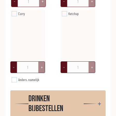
-
+
-
+
Curry
Ketchup
-
+
-
+
Anders, namelijk
Drinken
bijbestellen