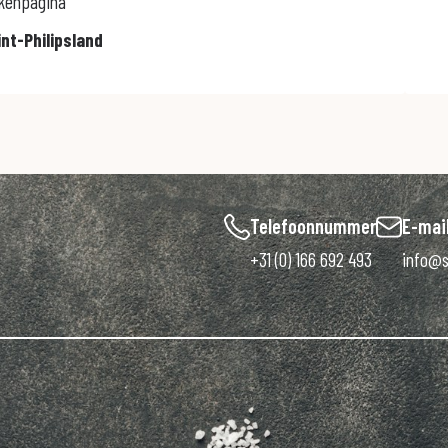
ekenpagina
int-Philipsland
Telefoonnummer
E-mai
+31 (0) 166 692 493
info@s