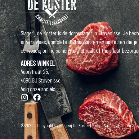
Slagerij de Koster is dé dorpsslager in Stavenisse. Je best
er vers vlees, complete BBQ pakketten en buffetten die je
eenvoudig online samenstelt, afhaalt of thuis laat bezorge
Adres winkel
Voorstraat 25,
4696 BJ Stavenisse
Volg onze socials!
©2026 – Copyright by Slagerij De Koster
| Design & realisatie door
Stud