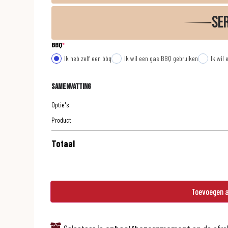
Se
BBQ
*
Ik heb zelf een bbq
Ik wil een gas BBQ gebruiken
Ik wil
Samenvatting
Optie's
Product
Totaal
Toevoegen 