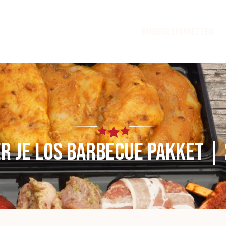
Barbecuepakketten
er je Los barbecue pakket |