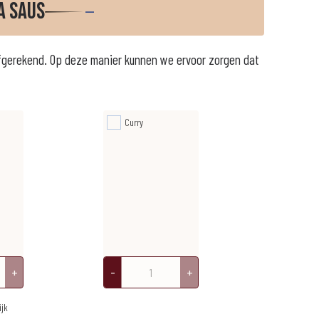
a saus
fgerekend. Op deze manier kunnen we ervoor zorgen dat
Curry
+
-
+
ijk