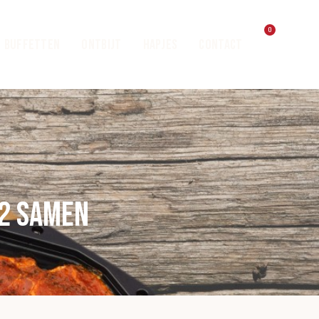
0
Buffetten
Ontbijt
Hapjes
Contact
 2 samen