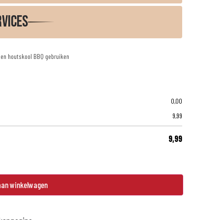
rvices
 een houtskool BBQ gebruiken
0,00
9,99
9,99
aan winkelwagen