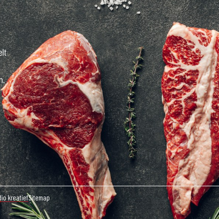
elt
n.
io kreatief
Sitemap