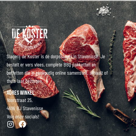
Slagerij de Koster is dé dorpsslager in Stavenisse. Je
bestelt er vers vlees, complete BBQ pakketten en
buffetten die je eenvoudig online samenstelt, afhaalt of
thuis laat bezorgen.
Adres winkel
Voorstraat 25,
4696 BJ Stavenisse
Volg onze socials!