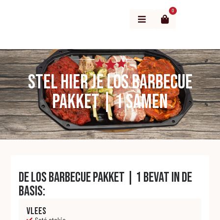
0
Menu
Stel hier je Los barbecue
pakket | 1 samen
De Los barbecue pakket | 1 bevat in de
basis:
Vlees
Saté stokje